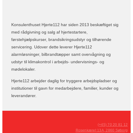
Konsulenthuset Hjerte112 har siden 2013 beskæftiget sig
med rådgivning og salg af hjertestartere,
førstehjælpskurser, brandsikringsudstyr og tilhørende
servicering. Udover dette leverer Hjerte112
alarmløsninger, bilbrandtæpper samt overvågning og
udstyr til klimakontrol i arbejds- undervisnings- og
mødelokaler.
Hjerte112 arbejder daglig for tryggere arbejdspladser og
institutioner til gavn for medarbejdere, familier, kunder og
leverandører.
(+45) 70 20 81 12
Rosenkæret 13A, 2860 Søborg